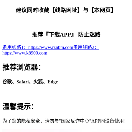
建议同时收藏【线路网址】与【本网页】
推荐『下载APP』 防止迷路
备用线路
1
：
https://www.rznbm.com
备用线路
2
：
https://www.k8900.com
推荐浏览器：
谷歌、Safari、火狐、Edge
温馨提示：
为了您的隐私安全，请勿与"国家反诈中心"APP同设备使用！