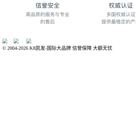
© 2004-
2026
K8凯发-国际大品牌 信誉保障 大额无忧